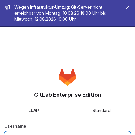
Admin message
Wegen Infrastruktur-Umzug: Git-Server nicht
erreichbar von Montag, 10.08.26 18:00 Uhr bis
Mittwoch, 12.08.2026 10:00 Uhr
GitLab Enterprise Edition
LDAP
Standard
Username